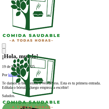
¡Hola, mundo!
19 de Marzo de 2025
Por
kitchen
Te damos la bienvenida a WordPress. Esta es tu primera entrada.
Edítala o bórrala, ¡luego empieza a escribir!
Saludos.