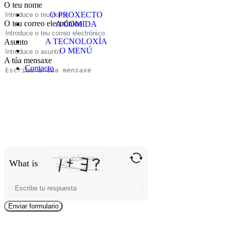
O teu nome
O PROXECTO
O teu correo electrónico
A COMIDA
A TECNOLOXÍA
Asunto
O MENÚ
A túa mensaxe
Contacto
What is
S
o
l
v
e
t